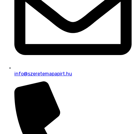
info@szeretemapapirt.hu