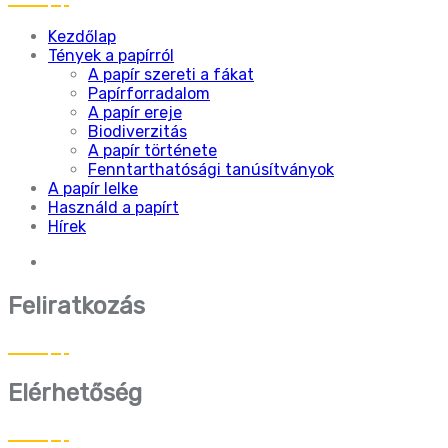
Kezdőlap
Tények a papírról
A papír szereti a fákat
Papírforradalom
A papír ereje
Biodiverzitás
A papír története
Fenntarthatósági tanúsítványok
A papír lelke
Használd a papírt
Hírek
Feliratkozás
Elérhetőség