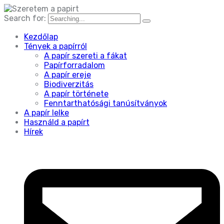
Search for:
Kezdőlap
Tények a papírról
A papír szereti a fákat
Papírforradalom
A papír ereje
Biodiverzitás
A papír története
Fenntarthatósági tanúsítványok
A papír lelke
Használd a papírt
Hírek