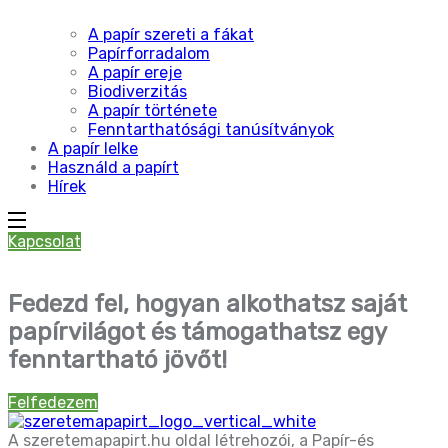
A papír szereti a fákat
Papírforradalom
A papír ereje
Biodiverzitás
A papír története
Fenntarthatósági tanúsítványok
A papír lelke
Használd a papírt
Hírek
Kapcsolat
Fedezd fel, hogyan alkothatsz saját
papírvilágot és támogathatsz egy
fenntartható jövőt!
Felfedezem
A szeretemapapirt.hu oldal létrehozói, a Papír-és