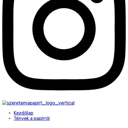
Kezdőlap
Tények a papírról