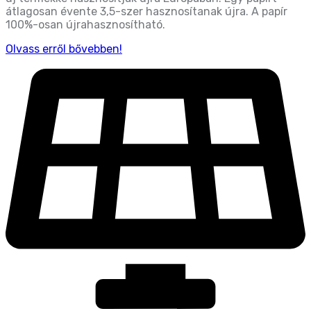
átlagosan évente 3,5-szer hasznosítanak újra. A papír
100%-osan újrahasznosítható.
Olvass erről bővebben!