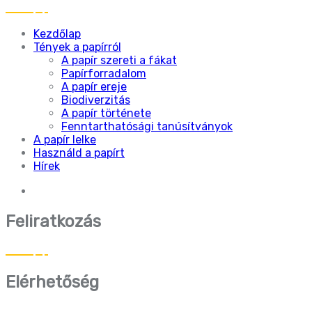
Kezdőlap
Tények a papírról
A papír szereti a fákat
Papírforradalom
A papír ereje
Biodiverzitás
A papír története
Fenntarthatósági tanúsítványok
A papír lelke
Használd a papírt
Hírek
Feliratkozás
Elérhetőség