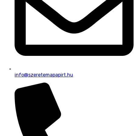
info@szeretemapapirt.hu