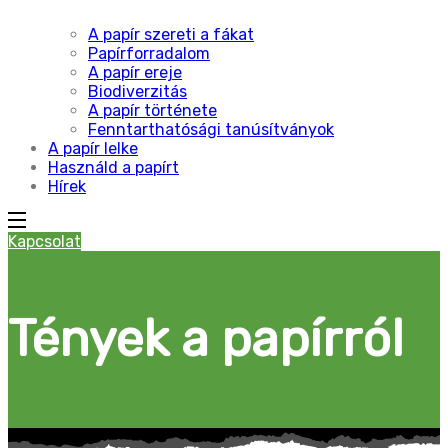
A papír szereti a fákat
Papírforradalom
A papír ereje
Biodiverzitás
A papír története
Fenntarthatósági tanúsítványok
A papír lelke
Használd a papírt
Hírek
Kapcsolat
Tények a papírról