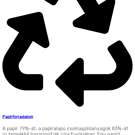
Papírforradalom
A papír 79%-át, a papíralapú csomagolóanyagok 83%-át
új termékké hasznosítják újra Európában. Egy papírt