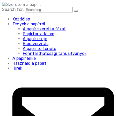
Search for:
Kezdőlap
Tények a papírról
A papír szereti a fákat
Papírforradalom
A papír ereje
Biodiverzitás
A papír története
Fenntarthatósági tanúsítványok
A papír lelke
Használd a papírt
Hírek