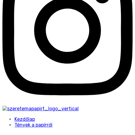
Kezdőlap
Tények a papírról