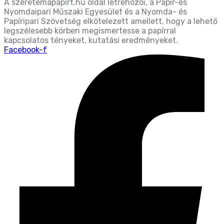
A szeretemapapirt.hu oldal létrehozói, a Papír-és
Nyomdaipari Műszaki Egyesület és a Nyomda- és
Papíripari Szövetség elkötelezett amellett, hogy a lehető
legszélesebb körben megismertesse a papírral
kapcsolatos tényeket, kutatási eredményeket.
Facebook-f