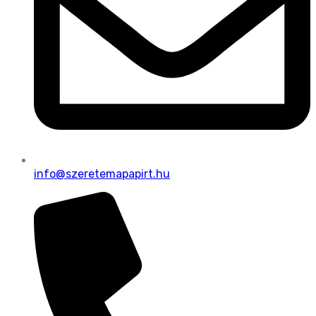
info@szeretemapapirt.hu