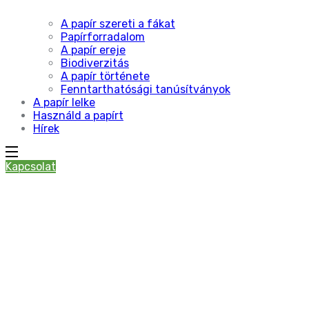
A papír szereti a fákat
Papírforradalom
A papír ereje
Biodiverzitás
A papír története
Fenntarthatósági tanúsítványok
A papír lelke
Használd a papírt
Hírek
Kapcsolat
Tankönyvekben is
elérhetők lesznek
a “Szeretem a