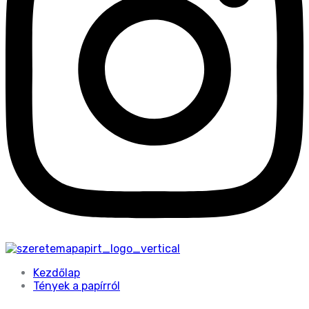
Kezdőlap
Tények a papírról