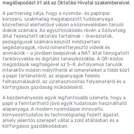
megállapodást írt alá az Oktatási Hivatal szakembereivel.
A partnerség célja, hogy a nyomda- és papíripar
korszerű, szakmailag megalapozott tudásanyaga
közvetlenül elérhetővé váljon a köznevelésben tanuló
diákok számára. Az együttműködés révén a Szövetség
által fejlesztett oktatási tartalmak – óravázlatok,
pedagógusok számára készült módszertani
segédanyagok, rövid ismeretterjesztő videók és
animációk – a jövőben beépülnek a NAT által támogatott
tankönyvekbe és digitális taneszközökbe. A QR-kódos
megoldások segítségével az 5–8. évfolyamos tanulók
interaktív módon mélyíthetik el ismereteiket a többi közt
a papír történetéről, az alapanyagok felelős
felhasználásáról, az újrahasznosítás folyamatáról és a
körforgásos gazdaság működéséről.
A kezdeményezés egyik legfontosabb üzenete, hogy a
papír a fenntartható jövő egyik tudatosan használható
alapanyaga. A modern nyomdaipar innovatív,
környezettudatos és technológiailag fejlett ágazat,
amely jelentős szerepet vállal a zöld átállásban és a
körforgásos gazdálkodásban.