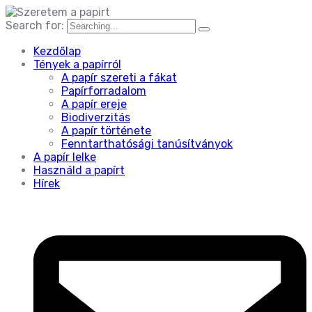
Search for:
Kezdőlap
Tények a papírról
A papír szereti a fákat
Papírforradalom
A papír ereje
Biodiverzitás
A papír története
Fenntarthatósági tanúsítványok
A papír lelke
Használd a papírt
Hírek