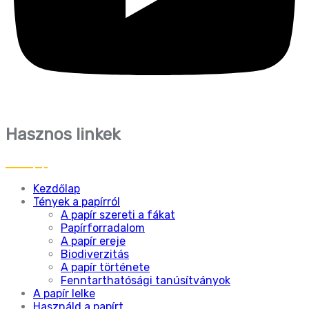
Hasznos linkek
Kezdőlap
Tények a papírról
A papír szereti a fákat
Papírforradalom
A papír ereje
Biodiverzitás
A papír története
Fenntarthatósági tanúsítványok
A papír lelke
Használd a papírt