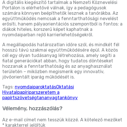
A digitális kiegészítő tartalmak a Nemzeti Köznevelési
Portálon is elérhetővé válnak, így a pedagógusok
számára könnyen beépíthetők lesznek a tanórákba. Az
együttműködés nemcsak a fenntarthatósági nevelést
erősíti, hanem pályaorientációs szempontból is fontos: a
diákok hiteles, korszerű képet kaphatnak a
nyomdaiparban rejlő karrierlehetőségekről.
A megállapodás határozatlan időre szól, és mindkét fél
hosszú távú szakmai együttműködésére épül. A közös
cél egy olyan tudásanyag létrehozása, amely segíti a
fiatal generációkat abban, hogy tudatos döntéseket
hozzanak a fenntarthatóság és az anyaghasználat
területén – miközben megismerik egy innovatív,
jövőorientált iparág működését is.
Tags:
nyomdaipar
oktatás
Oktatási
Hivatal
papíripar
szeretem a
papírt
szövetség
tananyag
tankönyv
Vélemény, hozzászólás?
Az e-mail címet nem tesszük közzé.
A kötelező mezőket
*
karakterrel jelöltük