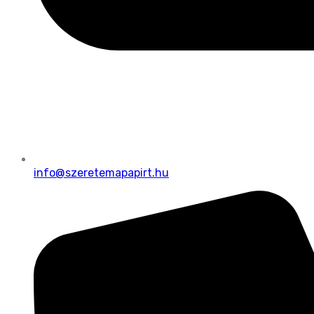
info@szeretemapapirt.hu