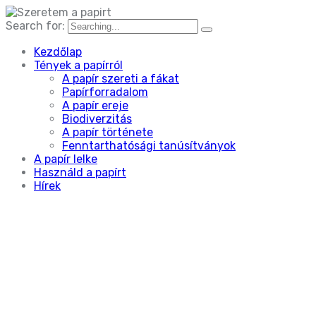
Search for:
Kezdőlap
Tények a papírról
A papír szereti a fákat
Papírforradalom
A papír ereje
Biodiverzitás
A papír története
Fenntarthatósági tanúsítványok
A papír lelke
Használd a papírt
Hírek