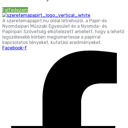
Felfedezem
A szeretemapapirt.hu oldal létrehozói, a Papír-és
Nyomdaipari Műszaki Egyesület és a Nyomda- és
Papíripari Szövetség elkötelezett amellett, hogy a lehető
legszélesebb körben megismertesse a papírral
kapcsolatos tényeket, kutatási eredményeket.
Facebook-f