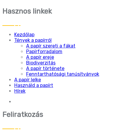
Hasznos linkek
Kezdőlap
Tények a papírról
A papír szereti a fákat
Papírforradalom
A papír ereje
Biodiverzitás
A papír története
Fenntarthatósági tanúsítványok
A papír lelke
Használd a papírt
Hírek
Feliratkozás