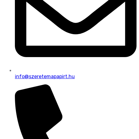
info@szeretemapapirt.hu