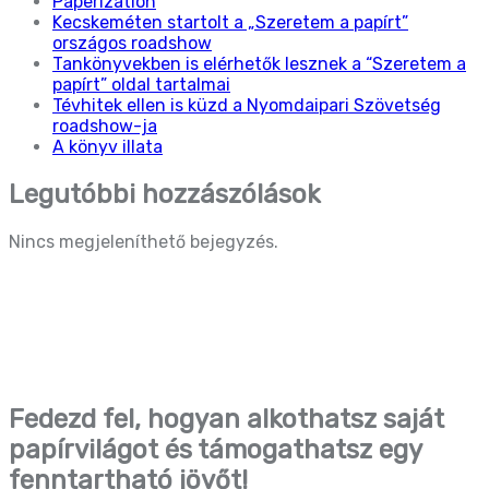
Paperization
Kecskeméten startolt a „Szeretem a papírt”
országos roadshow
Tankönyvekben is elérhetők lesznek a “Szeretem a
papírt” oldal tartalmai
Tévhitek ellen is küzd a Nyomdaipari Szövetség
roadshow-ja
A könyv illata
Legutóbbi hozzászólások
Nincs megjeleníthető bejegyzés.
Fedezd fel, hogyan alkothatsz saját
papírvilágot és támogathatsz egy
fenntartható jövőt!