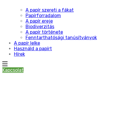
A papír szereti a fákat
Papírforradalom
A papír ereje
Biodiverzitás
A papír története
Fenntarthatósági tanúsítványok
A papír lelke
Használd a papírt
Hírek
Kapcsolat
szemléletformálás