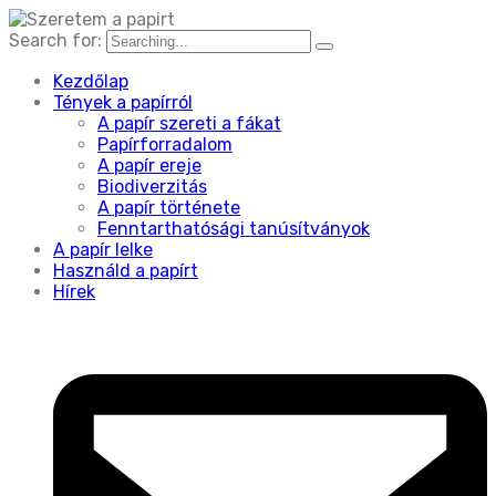
Search for:
Kezdőlap
Tények a papírról
A papír szereti a fákat
Papírforradalom
A papír ereje
Biodiverzitás
A papír története
Fenntarthatósági tanúsítványok
A papír lelke
Használd a papírt
Hírek