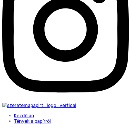
Kezdőlap
Tények a papírról