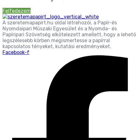
Felfedezem
A szeretemapapirt.hu oldal létrehozói, a Papír-és
Nyomdaipari Műszaki Egyesület és a Nyomda- és
Papíripari Szövetség elkötelezett amellett, hogy a lehető
legszélesebb körben megismertesse a papírral
kapcsolatos tényeket, kutatási eredményeket.
Facebook-f