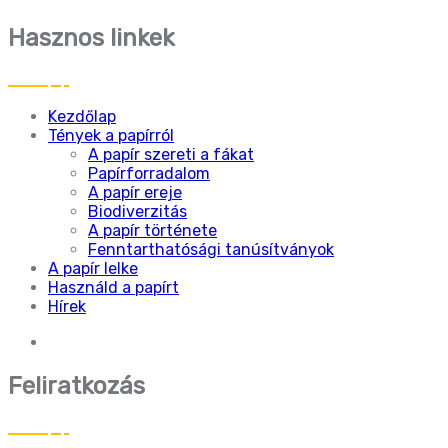
Hasznos linkek
Kezdőlap
Tények a papírról
A papír szereti a fákat
Papírforradalom
A papír ereje
Biodiverzitás
A papír története
Fenntarthatósági tanúsítványok
A papír lelke
Használd a papírt
Hírek
Feliratkozás