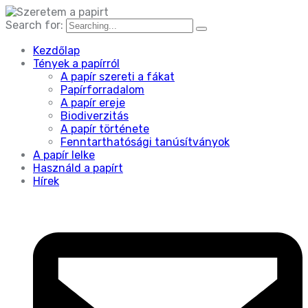
Search for:
Kezdőlap
Tények a papírról
A papír szereti a fákat
Papírforradalom
A papír ereje
Biodiverzitás
A papír története
Fenntarthatósági tanúsítványok
A papír lelke
Használd a papírt
Hírek