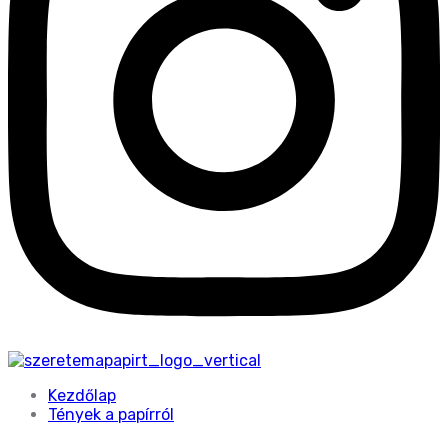
Kezdőlap
Tények a papírról