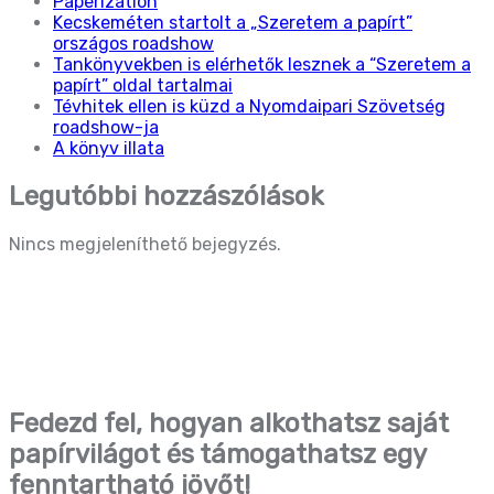
Paperization
Kecskeméten startolt a „Szeretem a papírt”
országos roadshow
Tankönyvekben is elérhetők lesznek a “Szeretem a
papírt” oldal tartalmai
Tévhitek ellen is küzd a Nyomdaipari Szövetség
roadshow-ja
A könyv illata
Legutóbbi hozzászólások
Nincs megjeleníthető bejegyzés.
Fedezd fel, hogyan alkothatsz saját
papírvilágot és támogathatsz egy
fenntartható jövőt!