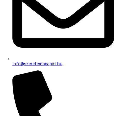
info@szeretemapapirt.hu