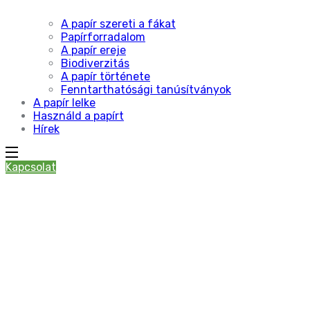
A papír szereti a fákat
Papírforradalom
A papír ereje
Biodiverzitás
A papír története
Fenntarthatósági tanúsítványok
A papír lelke
Használd a papírt
Hírek
Kapcsolat
roadshow