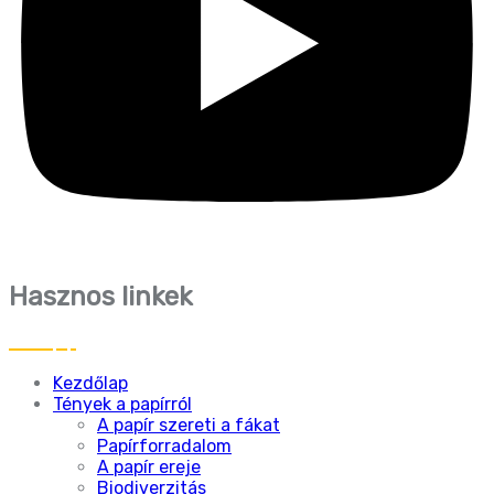
Hasznos linkek
Kezdőlap
Tények a papírról
A papír szereti a fákat
Papírforradalom
A papír ereje
Biodiverzitás