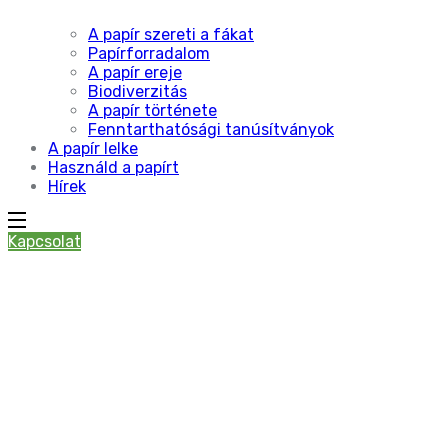
A papír szereti a fákat
Papírforradalom
A papír ereje
Biodiverzitás
A papír története
Fenntarthatósági tanúsítványok
A papír lelke
Használd a papírt
Hírek
Kapcsolat
papír