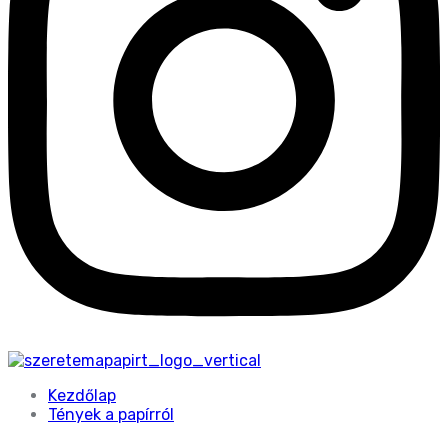
Kezdőlap
Tények a papírról