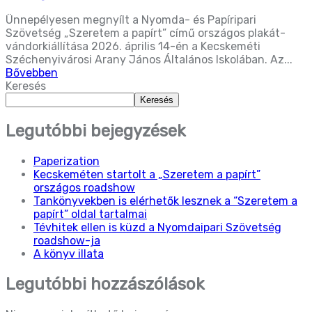
Ünnepélyesen megnyílt a Nyomda- és Papíripari
Szövetség „Szeretem a papírt” című országos plakát-
vándorkiállítása 2026. április 14-én a Kecskeméti
Széchenyivárosi Arany János Általános Iskolában. Az...
Bővebben
Keresés
Keresés
Legutóbbi bejegyzések
Paperization
Kecskeméten startolt a „Szeretem a papírt”
országos roadshow
Tankönyvekben is elérhetők lesznek a “Szeretem a
papírt” oldal tartalmai
Tévhitek ellen is küzd a Nyomdaipari Szövetség
roadshow-ja
A könyv illata
Legutóbbi hozzászólások