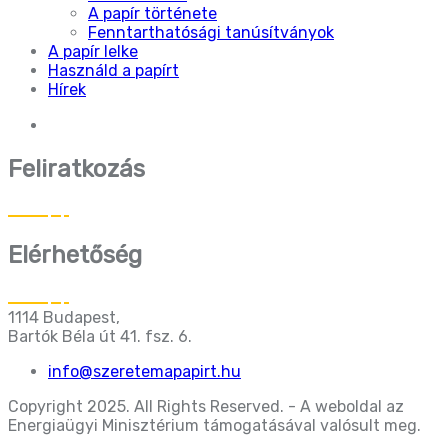
A papír története
Fenntarthatósági tanúsítványok
A papír lelke
Használd a papírt
Hírek
Feliratkozás
Elérhetőség
1114 Budapest,
Bartók Béla út 41. fsz. 6.
info@szeretemapapirt.hu
Copyright 2025. All Rights Reserved. - A weboldal az
Energiaügyi Minisztérium támogatásával valósult meg.