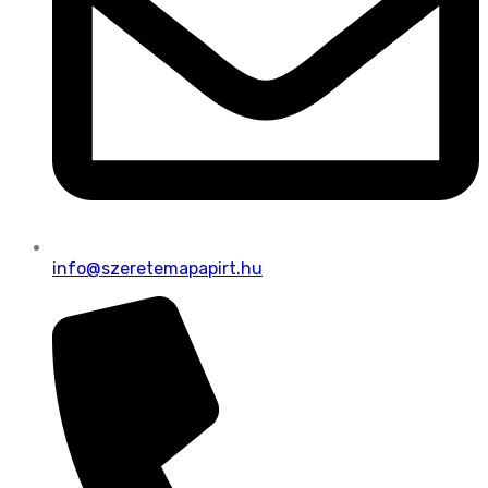
info@szeretemapapirt.hu