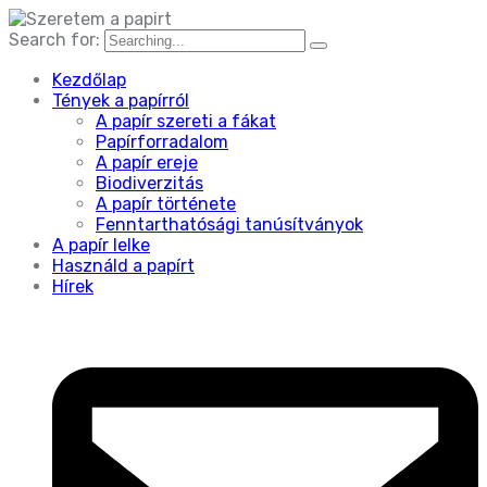
Search for:
Kezdőlap
Tények a papírról
A papír szereti a fákat
Papírforradalom
A papír ereje
Biodiverzitás
A papír története
Fenntarthatósági tanúsítványok
A papír lelke
Használd a papírt
Hírek