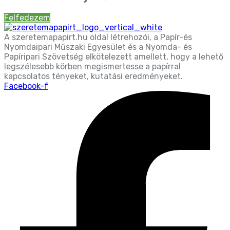
Felfedezem
A szeretemapapirt.hu oldal létrehozói, a Papír-és
Nyomdaipari Műszaki Egyesület és a Nyomda- és
Papíripari Szövetség elkötelezett amellett, hogy a lehető
legszélesebb körben megismertesse a papírral
kapcsolatos tényeket, kutatási eredményeket.
Facebook-f