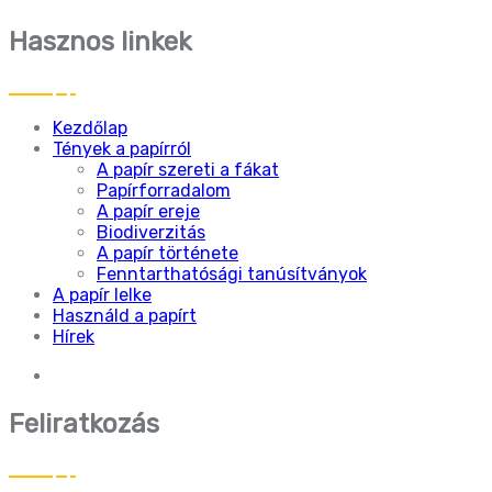
Hasznos linkek
Kezdőlap
Tények a papírról
A papír szereti a fákat
Papírforradalom
A papír ereje
Biodiverzitás
A papír története
Fenntarthatósági tanúsítványok
A papír lelke
Használd a papírt
Hírek
Feliratkozás