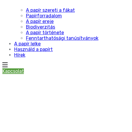
A papír szereti a fákat
Papírforradalom
A papír ereje
Biodiverzitás
A papír története
Fenntarthatósági tanúsítványok
A papír lelke
Használd a papírt
Hírek
Kapcsolat
nyomda