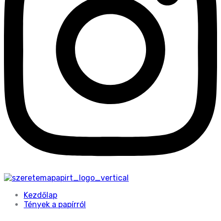
Kezdőlap
Tények a papírról