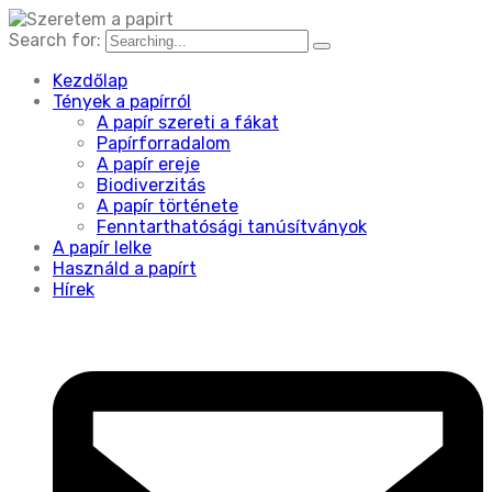
Search for:
Kezdőlap
Tények a papírról
A papír szereti a fákat
Papírforradalom
A papír ereje
Biodiverzitás
A papír története
Fenntarthatósági tanúsítványok
A papír lelke
Használd a papírt
Hírek