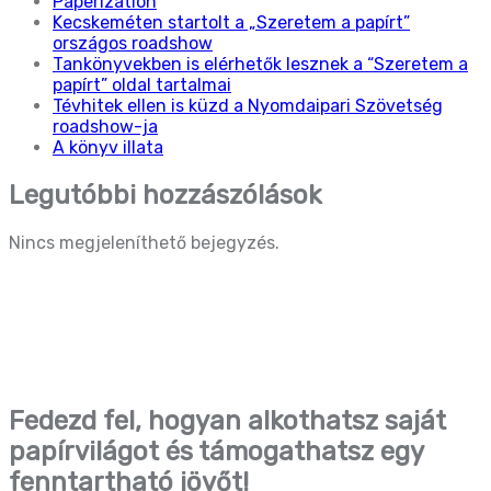
Paperization
Kecskeméten startolt a „Szeretem a papírt”
országos roadshow
Tankönyvekben is elérhetők lesznek a “Szeretem a
papírt” oldal tartalmai
Tévhitek ellen is küzd a Nyomdaipari Szövetség
roadshow-ja
A könyv illata
Legutóbbi hozzászólások
Nincs megjeleníthető bejegyzés.
Fedezd fel, hogyan alkothatsz saját
papírvilágot és támogathatsz egy
fenntartható jövőt!