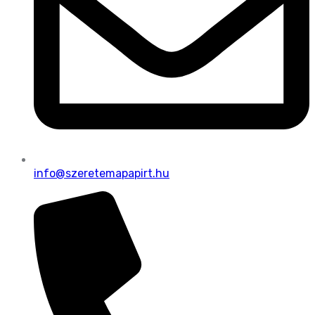
info@szeretemapapirt.hu