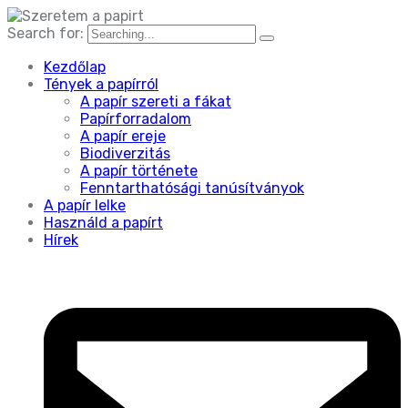
Search for:
Kezdőlap
Tények a papírról
A papír szereti a fákat
Papírforradalom
A papír ereje
Biodiverzitás
A papír története
Fenntarthatósági tanúsítványok
A papír lelke
Használd a papírt
Hírek