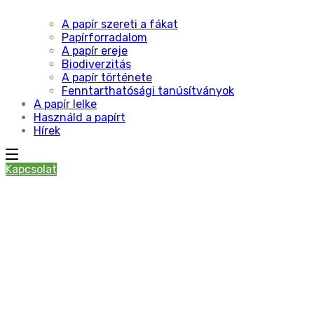
A papír szereti a fákat
Papírforradalom
A papír ereje
Biodiverzitás
A papír története
Fenntarthatósági tanúsítványok
A papír lelke
Használd a papírt
Hírek
Kapcsolat
Lawn Care