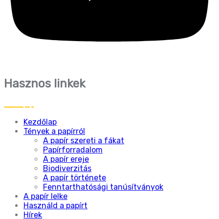
Hasznos linkek
Kezdőlap
Tények a papírról
A papír szereti a fákat
Papírforradalom
A papír ereje
Biodiverzitás
A papír története
Fenntarthatósági tanúsítványok
A papír lelke
Használd a papírt
Hírek