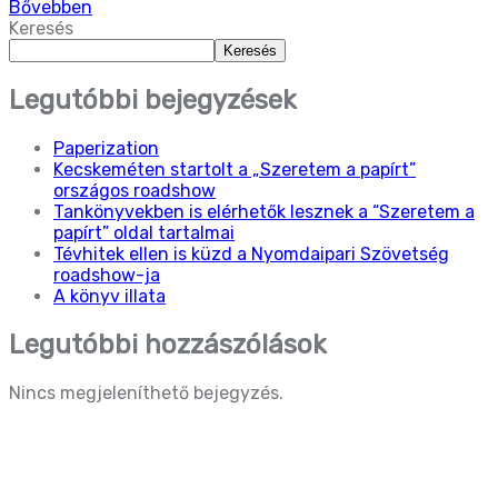
Bővebben
Keresés
Keresés
Legutóbbi bejegyzések
Paperization
Kecskeméten startolt a „Szeretem a papírt”
országos roadshow
Tankönyvekben is elérhetők lesznek a “Szeretem a
papírt” oldal tartalmai
Tévhitek ellen is küzd a Nyomdaipari Szövetség
roadshow-ja
A könyv illata
Legutóbbi hozzászólások
Nincs megjeleníthető bejegyzés.