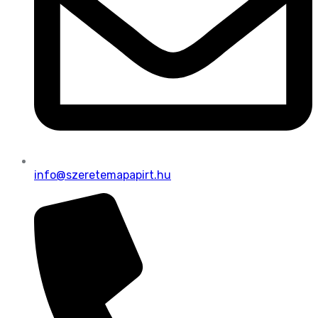
info@szeretemapapirt.hu