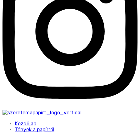
Kezdőlap
Tények a papírról