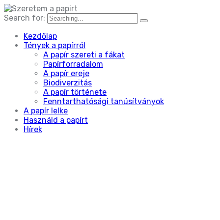
Search for:
Kezdőlap
Tények a papírról
A papír szereti a fákat
Papírforradalom
A papír ereje
Biodiverzitás
A papír története
Fenntarthatósági tanúsítványok
A papír lelke
Használd a papírt
Hírek