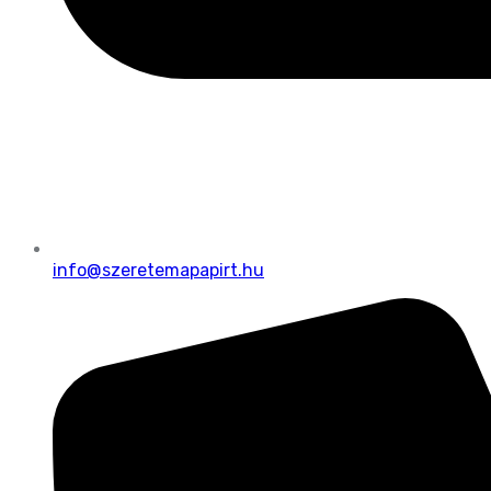
info@szeretemapapirt.hu