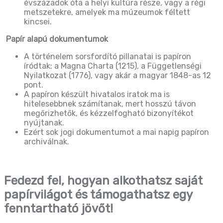
évszázadok óta a helyi kultúra része, vagy a régi
metszetekre, amelyek ma múzeumok féltett
kincsei.
Papír alapú dokumentumok
A történelem sorsfordító pillanatai is papíron
íródtak: a Magna Charta (1215), a Függetlenségi
Nyilatkozat (1776), vagy akár a magyar 1848-as 12
pont.
A papíron készült hivatalos iratok ma is
hitelesebbnek számítanak, mert hosszú távon
megőrizhetők, és kézzelfogható bizonyítékot
nyújtanak.
Ezért sok jogi dokumentumot a mai napig papíron
archiválnak.
Fedezd fel, hogyan alkothatsz saját
papírvilágot és támogathatsz egy
fenntartható jövőt!