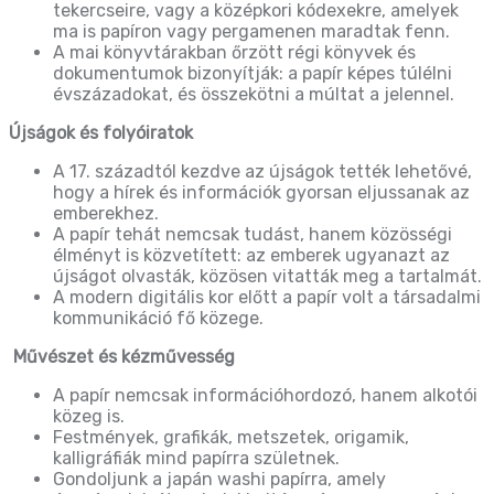
tekercseire, vagy a középkori kódexekre, amelyek
ma is papíron vagy pergamenen maradtak fenn.
A mai könyvtárakban őrzött régi könyvek és
dokumentumok bizonyítják: a papír képes túlélni
évszázadokat, és összekötni a múltat a jelennel.
Újságok és folyóiratok
A 17. századtól kezdve az újságok tették lehetővé,
hogy a hírek és információk gyorsan eljussanak az
emberekhez.
A papír tehát nemcsak tudást, hanem közösségi
élményt is közvetített: az emberek ugyanazt az
újságot olvasták, közösen vitatták meg a tartalmát.
A modern digitális kor előtt a papír volt a társadalmi
kommunikáció fő közege.
Művészet és kézművesség
A papír nemcsak információhordozó, hanem alkotói
közeg is.
Festmények, grafikák, metszetek, origamik,
kalligráfiák mind papírra születnek.
Gondoljunk a japán washi papírra, amely