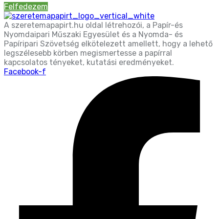
Felfedezem
A szeretemapapirt.hu oldal létrehozói, a Papír-és
Nyomdaipari Műszaki Egyesület és a Nyomda- és
Papíripari Szövetség elkötelezett amellett, hogy a lehető
legszélesebb körben megismertesse a papírral
kapcsolatos tényeket, kutatási eredményeket.
Facebook-f