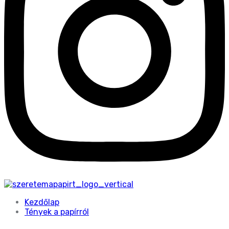
Kezdőlap
Tények a papírról