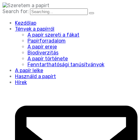
Search for:
Kezdőlap
Tények a papírról
A papír szereti a fákat
Papírforradalom
A papír ereje
Biodiverzitás
A papír története
Fenntarthatósági tanúsítványok
A papír lelke
Használd a papírt
Hírek