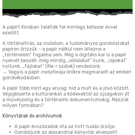
A papírt Kínában találták fel mintegy kétezer évvel
ezelőtt.
A történetírás, az irodalom, a tudományos gondolatokat
papíron őrizzük – a papír nélkül nem létezne a
„történelem” fogalma sem. Még a digitális kor is a papír
nyelvét beszéli: még mindig „oldalakat” írunk, „lapokat”
nyitunk, „fájlokat” (file = szálak) rendezünk.
→ Vagyis a papír
metaforája
örökre megmaradt az emberi
gondolkodásban.
A papír több mint egy anyag: híd a múlt és a jövő között.
Végigkísérte a kultúránkat a kódexektől az újságokon át
a művészetig és a történelmi dokumentumokig. Nézzük
milyen formában?
Könyvtárak és archívumok
A papír évszázadok óta az írott tudás őrzője.
Gondoljunk az alexandriai könyvtár elveszett