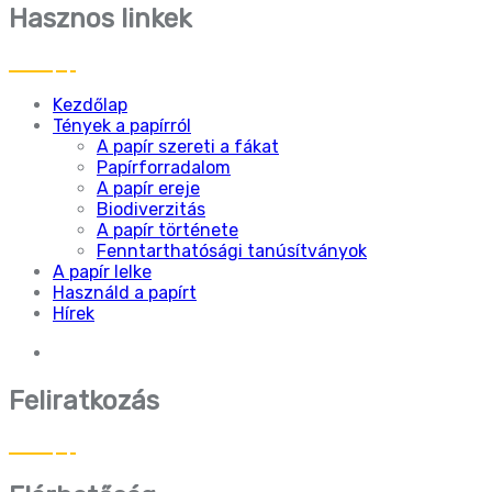
Hasznos linkek
Kezdőlap
Tények a papírról
A papír szereti a fákat
Papírforradalom
A papír ereje
Biodiverzitás
A papír története
Fenntarthatósági tanúsítványok
A papír lelke
Használd a papírt
Hírek
Feliratkozás