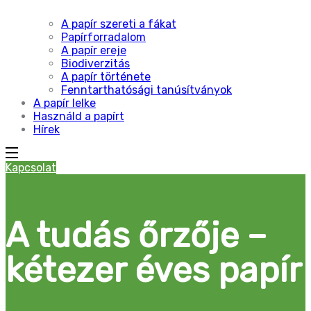
A papír szereti a fákat
Papírforradalom
A papír ereje
Biodiverzitás
A papír története
Fenntarthatósági tanúsítványok
A papír lelke
Használd a papírt
Hírek
Kapcsolat
A tudás őrzője –
kétezer éves papír