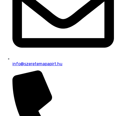
info@szeretemapapirt.hu