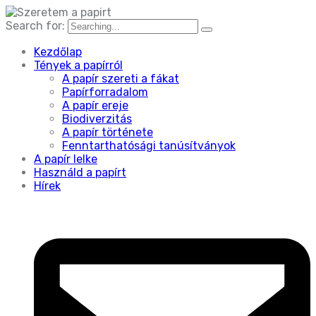
Search for:
Kezdőlap
Tények a papírról
A papír szereti a fákat
Papírforradalom
A papír ereje
Biodiverzitás
A papír története
Fenntarthatósági tanúsítványok
A papír lelke
Használd a papírt
Hírek