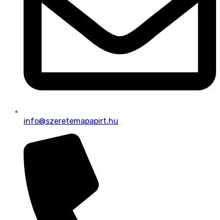
info@szeretemapapirt.hu