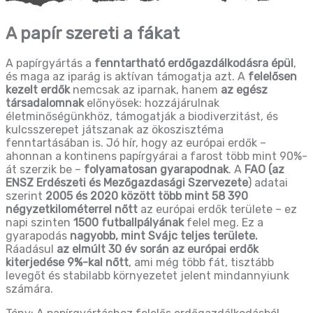
A papír szereti a fákat
A papírgyártás a
fenntartható erdőgazdálkodásra épül
,
és maga az iparág is aktívan támogatja azt. A
felelősen
kezelt erdők
nemcsak az iparnak, hanem
az egész
társadalomnak
előnyösek: hozzájárulnak
életminőségünkhöz, támogatják a biodiverzitást, és
kulcsszerepet játszanak az ökoszisztéma
fenntartásában is. Jó hír, hogy az európai erdők –
ahonnan a kontinens papírgyárai a farost több mint 90%-
át szerzik be –
folyamatosan gyarapodnak
. A
FAO (az
ENSZ Erdészeti és Mezőgazdasági Szervezete
) adatai
szerint
2005 és 2020 között
több mint 58 390
négyzetkilométerrel nőtt
az európai erdők területe – ez
napi szinten
1500 futballpályának
felel meg. Ez a
gyarapodás
nagyobb, mint
Svájc teljes területe.
Ráadásul
az elmúlt 30 év során az európai erdők
kiterjedése 9%-kal nőtt
, ami még több fát, tisztább
levegőt és stabilabb környezetet jelent mindannyiunk
számára.