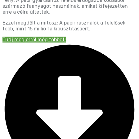
Tény: A papírgyártáshoz felelős erdőgazdálkodásból
származó faanyagot használnak, amiket kifejezetten
erre a célra ültettek.
Ezzel megdőlt a mítosz: A papírhasználók a felelősek
több, mint 15 millió fa kipusztításáért.
Tudj meg erről még többet!