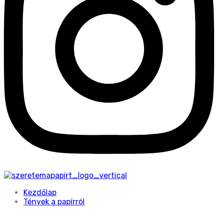
Kezdőlap
Tények a papírról