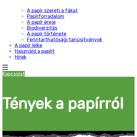
A papír szereti a fákat
Papírforradalom
A papír ereje
Biodiverzitás
A papír története
Fenntarthatósági tanúsítványok
A papír lelke
Használd a papírt
Hírek
Kapcsolat
Tények a papírról