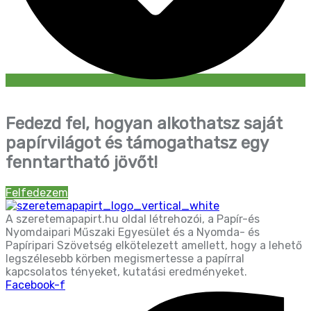
Fedezd fel, hogyan alkothatsz saját
papírvilágot és támogathatsz egy
fenntartható jövőt!
Felfedezem
A szeretemapapirt.hu oldal létrehozói, a Papír-és
Nyomdaipari Műszaki Egyesület és a Nyomda- és
Papíripari Szövetség elkötelezett amellett, hogy a lehető
legszélesebb körben megismertesse a papírral
kapcsolatos tényeket, kutatási eredményeket.
Facebook-f