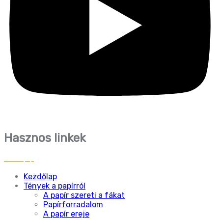
Hasznos linkek
Kezdőlap
Tények a papírról
A papír szereti a fákat
Papírforradalom
A papír ereje